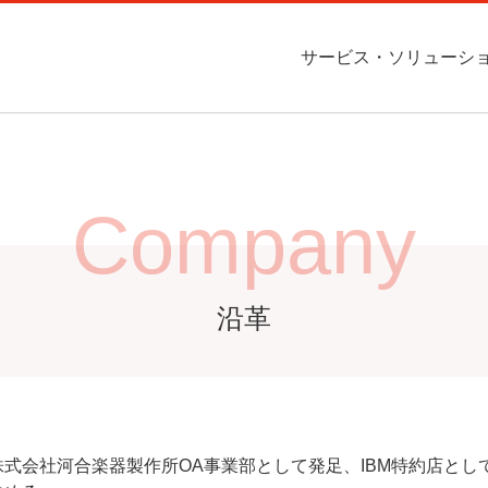
サービス・ソリューシ
Contact
ompany
Service
ITインフラ構築サービス
会社概況
インフラ構築サービス
お問い合わせ
ソフトウェア受託開発
事業所案内
お問い合わせ
ス・ソリューション
企業情報
Company
ービスに関するご質問等
お問い合わせください。
受託開発
CAD / CAM / CAE
沿革
お問い合わせ
お問い合わせ
株式会社河合楽器製作所OA事業部として発⾜、IBM特約店とし