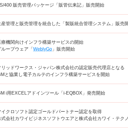
AS/400 販売管理パッケージ「販管伝来記」販売開始
⽣産管理と販売管理を統合した「製販統合管理システム」販売
医療機関向けインフラ構築サービスの開始
グループウェア「
WeblyGo
」販売開始
ソリッドワークス・ジャパン株式会社の認定販売代理店となる
IBMと協業し電⼦カルテのインフラ構築サービスを開始
IBM i⽤EXCELアドインツール「i-EQBOX」発売開始
マイクロソフト認定ゴールドパートナー
認定を取得
株式会社カワイビジネスソフトウエアと株式会社カワイ・テク