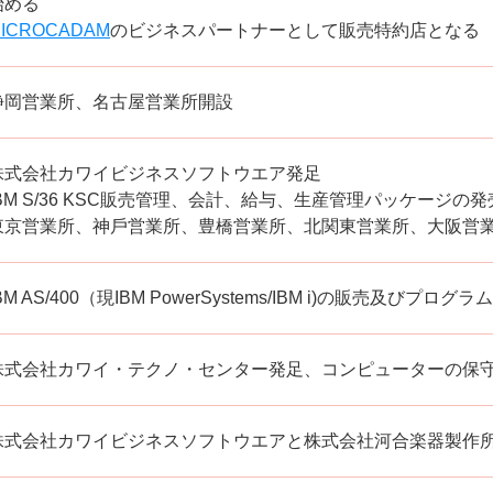
始める
ICROCADAM
のビジネスパートナーとして販売特約店となる
静岡営業所、名古屋営業所開設
株式会社カワイビジネスソフトウエア発⾜
IBM S/36 KSC販売管理、会計、給与、⽣産管理パッケージの
東京営業所、神⼾営業所、豊橋営業所、北関東営業所、⼤阪営
BM AS/400（現IBM PowerSystems/IBM i)の販売及びプロ
株式会社カワイ・テクノ・センター発⾜、コンピューターの保
株式会社カワイビジネスソフトウエアと株式会社河合楽器製作所