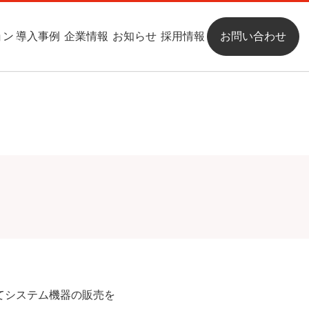
ョン
導入事例
企業情報
お知らせ
採用情報
お問い合わせ
クラウドサービス
ごあいさつ
クラウドサービス
CAD / CAM / CAE
沿革
保守サービス
組織図
パートナー
お問い合わせ
パッケージ
お問い合わせ
てシステム機器の販売を