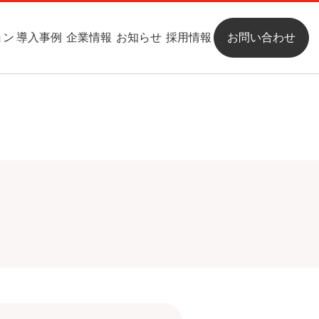
ョン
導入事例
企業情報
お知らせ
採用情報
お問い合わせ
クラウドサービス
ごあいさつ
クラウドサービス
CAD / CAM / CAE
沿革
保守サービス
組織図
パートナー
お問い合わせ
パッケージ
お問い合わせ