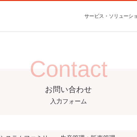
サービス・ソリューシ
Contact
ompany
Service
ITインフラ構築サービス
会社概況
インフラ構築サービス
お問い合わせ
ソフトウェア受託開発
事業所案内
お問い合わせ
ス・ソリューション
企業情報
Contact
ービスに関するご質問等
お問い合わせください。
受託開発
CAD / CAM / CAE
お問い合わせ
お問い合わせ
お問い合わせ
入力フォーム