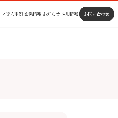
ョン
導入事例
企業情報
お知らせ
採用情報
お問い合わせ
クラウドサービス
ごあいさつ
クラウドサービス
CAD / CAM / CAE
沿革
保守サービス
組織図
パートナー
お問い合わせ
パッケージ
お問い合わせ