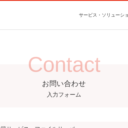
サービス・ソリューシ
Contact
ompany
Service
ITインフラ構築サービス
会社概況
インフラ構築サービス
お問い合わせ
ソフトウェア受託開発
事業所案内
お問い合わせ
ス・ソリューション
企業情報
Contact
ービスに関するご質問等
お問い合わせください。
受託開発
CAD / CAM / CAE
お問い合わせ
お問い合わせ
お問い合わせ
入力フォーム