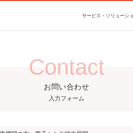
サービス・ソリューシ
Contact
ompany
Service
ITインフラ構築サービス
会社概況
インフラ構築サービス
お問い合わせ
ソフトウェア受託開発
事業所案内
お問い合わせ
ス・ソリューション
企業情報
Contact
ービスに関するご質問等
お問い合わせください。
受託開発
CAD / CAM / CAE
お問い合わせ
お問い合わせ
お問い合わせ
入力フォーム