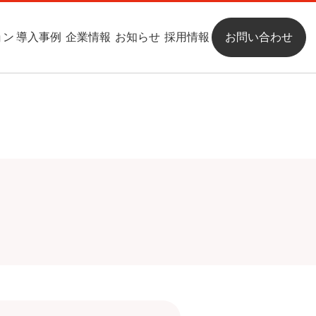
ョン
導入事例
企業情報
お知らせ
採用情報
お問い合わせ
クラウドサービス
ごあいさつ
クラウドサービス
CAD / CAM / CAE
沿革
保守サービス
組織図
パートナー
お問い合わせ
パッケージ
お問い合わせ